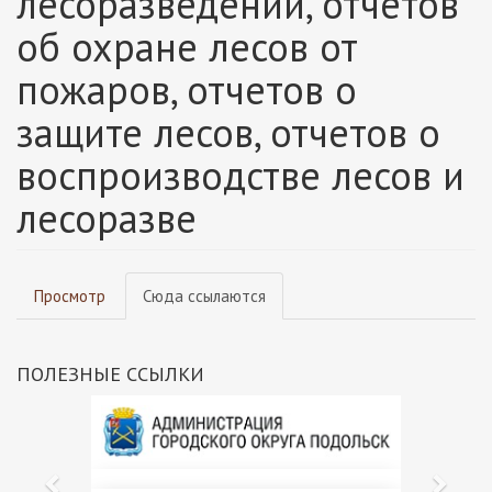
лесоразведении, отчетов
об охране лесов от
пожаров, отчетов о
защите лесов, отчетов о
воспроизводстве лесов и
лесоразве
Главные
Просмотр
Сюда ссылаются
(активная
вкладки
вкладка)
ПОЛЕЗНЫЕ ССЫЛКИ